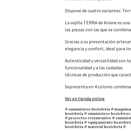
Dispone de cuatro variantes: Terr
La vajilla TERRA de Ariane es una 
las piezas con las que se combina
Gracias a su presentación artesa
elegancia y confort, ideal para l
Autenticidad y versatilidad son la
funcionalidad y a las cuidadas
técnicas de producción que caract
Sepresenta en 4 colores combinab
Ver en tienda online
# suministros hosteleria # maquinar
hosteleria # suministros hosteleros 
# proyectos restaurantes # suminist
hostelería # equipamiento hostelería
hostelería # material hostelería #