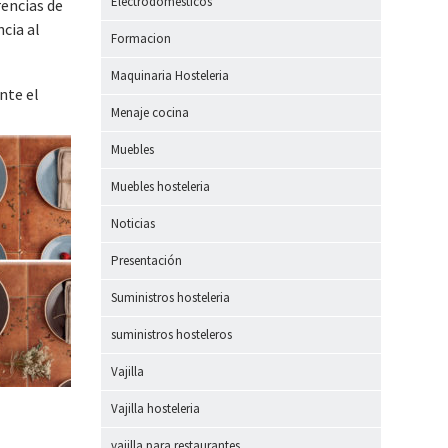
Electrodomesticos
rencias de
cia al
Formacion
Maquinaria Hosteleria
nte el
Menaje cocina
Muebles
Muebles hosteleria
Noticias
Presentación
Suministros hosteleria
suministros hosteleros
Vajilla
Vajilla hosteleria
vajilla para restaurantes