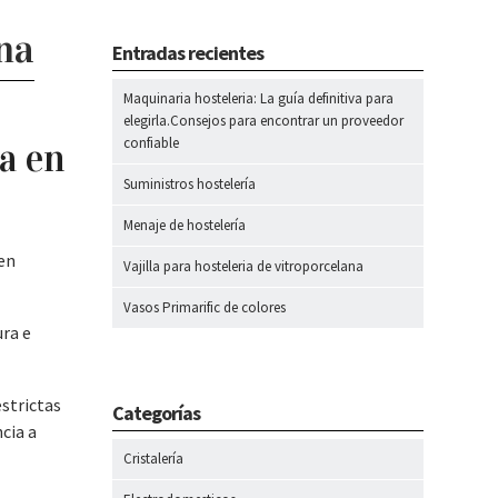
ana
Entradas recientes
Maquinaria hosteleria: La guía definitiva para
elegirla.Consejos para encontrar un proveedor
confiable
da en
Suministros hostelería
Menaje de hostelería
en
Vajilla para hosteleria de vitroporcelana
Vasos Primarific de colores
ura e
estrictas
Categorías
cia a
Cristalería