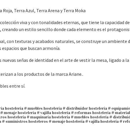
a Roja, Terra Azul, Terra Arena y Terra Moka
colección viva y con tonalidades eternas, que tiene la capacidad de
, creando un estilo sencillo donde cada elemento es el protagonis
nal, con texturas y acabados naturales, se construye un ambiente 
os espacios que buscan armonía.
s nuevas señas de identidad en el arte de vestir la mesa, ligado a la
erizan a los productos de la marca Ariane..
les entre sí.
ia hosteleria # muebles hosteleria # distribuidor hosteleria # equipami
# menaje hosteleria # vajilla hosteleria # reformas hosteleria # material
ros hostelería # maquinaria hostelería # muebles hostelería # distribui
 # suministros hosteleros # menaje hostelería # vajilla hostelería # re