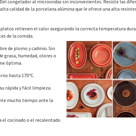
 Del congelador al microondas sin inconvenientes. Resiste las dife
alta calidad de la porcelana alúmina que le ofrece una alta resisten
s platos retienen el calor asegurando la correcta temperatura dura
tes de la comida.
ibre de plomo y cadmio. Sin
de grasa, humedad, olores o
ene óptima.
orno hasta 170ºC.
su rápida y fácil limpieza.
nte mucho tiempo ante la
a el cocinado o el recalentado