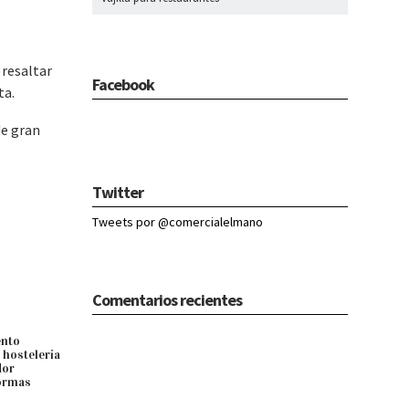
 resaltar
Facebook
ta.
de gran
Twitter
Tweets por @comercialelmano
Comentarios recientes
ento
 hosteleria
dor
formas