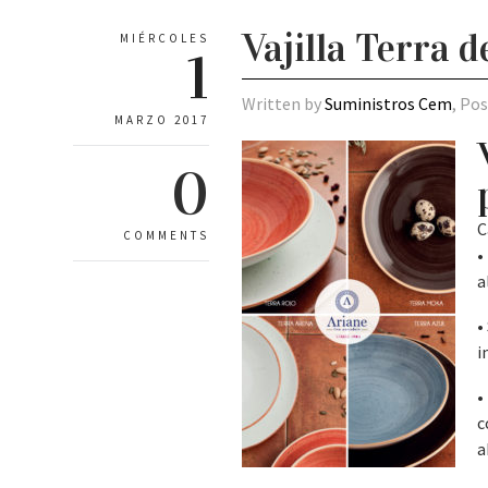
Vajilla Terra 
MIÉRCOLES
1
Written by
Suministros Cem
, Po
MARZO 2017
0
C
COMMENTS
•
a
•
i
•
c
a