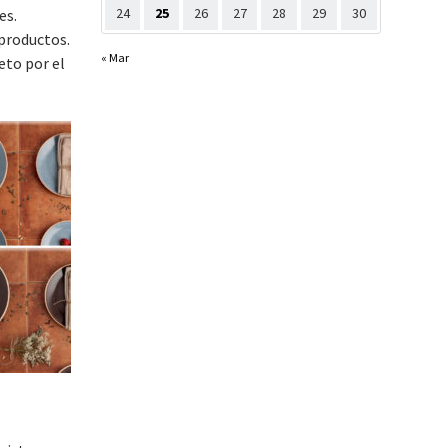
24
25
26
27
28
29
30
es.
 productos.
« Mar
eto por el