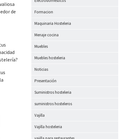
Electrodomesticos
valiosa
eedor de
Formacion
Maquinaria Hosteleria
Menaje cocina
tus
Muebles
pacidad
Muebles hosteleria
stelería?
Noticias
tus
la
Presentación
Suministros hosteleria
suministros hosteleros
Vajilla
Vajilla hosteleria
vajilla para restaurantes