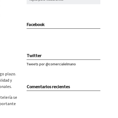
Facebook
Twitter
Tweets por @comercialelmano
rgo plazo.
lidad y
Comentarios recientes
onales.
telería se
mportante