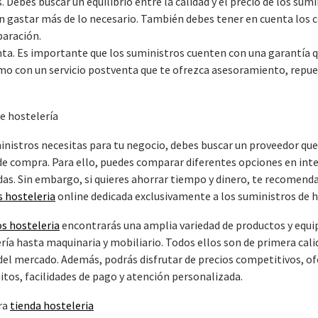
 Debes buscar un equilibrio entre la calidad y el precio de los sumi
sin gastar más de lo necesario. También debes tener en cuenta los 
paración.
enta. Es importante que los suministros cuenten con una garantía 
como con un servicio postventa que te ofrezca asesoramiento, repue
e hostelería
inistros necesitas para tu negocio, debes buscar un proveedor que
de compra. Para ello, puedes comparar diferentes opciones en int
zadas. Sin embargo, si quieres ahorrar tiempo y dinero, te recomen
s hosteleria
online dedicada exclusivamente a los suministros de h
s hosteleria
encontrarás una amplia variedad de productos y equi
lería hasta maquinaria y mobiliario. Todos ellos son de primera cali
el mercado. Además, podrás disfrutar de precios competitivos, of
uitos, facilidades de pago y atención personalizada.
ra
tienda hosteleria