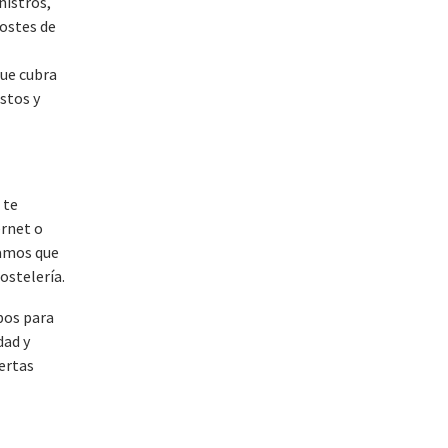
nistros,
costes de
que cubra
stos y
 te
ernet o
damos que
ostelería.
pos para
dad y
ertas