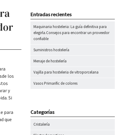
ara
Entradas recientes
dor
Maquinaria hosteleria: La guía definitiva para
elegirla.Consejos para encontrar un proveedor
confiable
Suministros hostelería
Menaje de hostelería
ara
Vajilla para hosteleria de vitroporcelana
esde los
stos
Vasos Primarific de colores
rar y
ida. Si
s
Categorías
le para
ad que
Cristalería