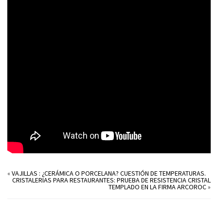
«
VAJILLAS : ¿CERÁMICA O PORCELANA? CUESTIÓN DE TEMPERATURAS.
CRISTALERIAS PARA RESTAURANTES: PRUEBA DE RESISTENCIA CRISTAL
TEMPLADO EN LA FIRMA ARCOROC
»