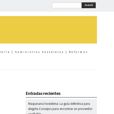
Search
lería | Suministros hosteleros | Reformas
Entradas recientes
Maquinaria hosteleria: La guía definitiva para
elegirla.Consejos para encontrar un proveedor
confiable