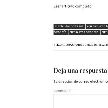
Leer articulo completo
distribuidor hosteleria
equipamiento ho
hostelería
suministros hosteleria
sumi
«
LICUADORAS PARA ZUMOS DE VEGET
Deja una respuesta
Tu dirección de correo electrónic
Comentario
*